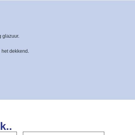
 glazuur.
 het dekkend.
k..