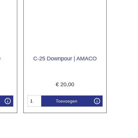
O
C-25 Downpour | AMACO
€
20,00
Toevoegen