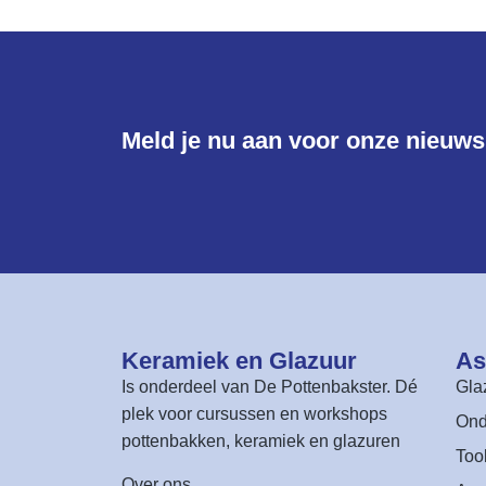
Meld je nu aan voor onze nieuwsb
Keramiek en Glazuur​
As
Is onderdeel van
De Pottenbakster
. Dé
Gla
plek voor cursussen en workshops
Ond
pottenbakken, keramiek en glazuren
Too
Over ons