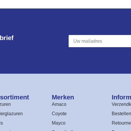
rief​
sortiment​
Merken
Inform
zuren
Amaco
Verzendk
erglazuren
Coyote
Bestelle
ls
Mayco
Retourne