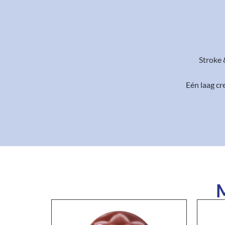
Stroke 
Eén laag c
M