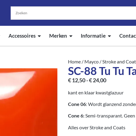
Accessoires
Merken
Informatie
Contac
Home
/
Mayco
/
Stroke and Coat
SC-88 Tu Tu T
€
12,50
-
€
24,00
kant en klaar kwastglazuur
Cone 06
: Wordt glanzend zonder
Cone 6:
Semi-transparant. Geen 
Alles over Stroke and Coats