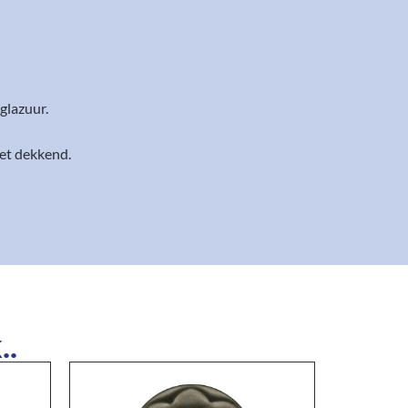
glazuur.
et dekkend.
..