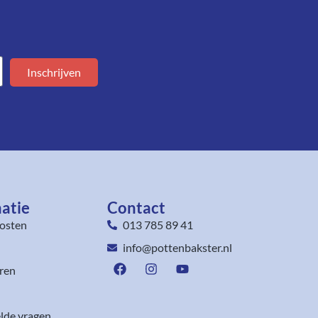
Inschrijven
atie
Contact
osten
013 785 89 41
info@pottenbakster.nl
ren
lde vragen