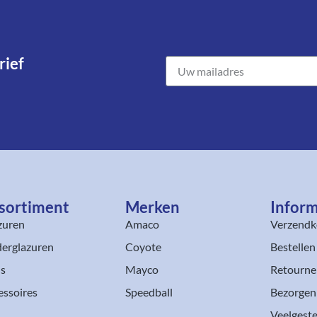
ief​
sortiment​
Merken
Inform
zuren
Amaco
Verzendk
erglazuren
Coyote
Bestellen
ls
Mayco
Retourne
essoires
Speedball
Bezorgen
Veelgeste