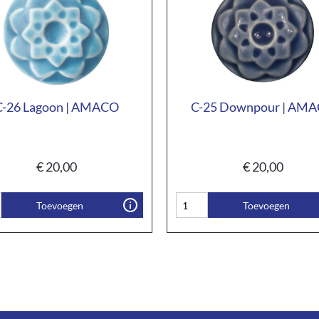
C-26 Lagoon | AMACO
C-25 Downpour | AM
€
20,00
€
20,00
Toevoegen
Toevoegen