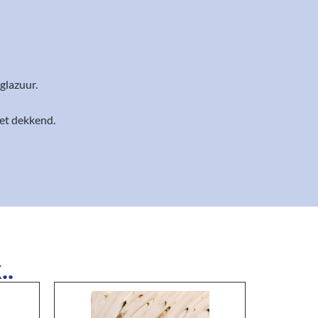
glazuur.
et dekkend.
..