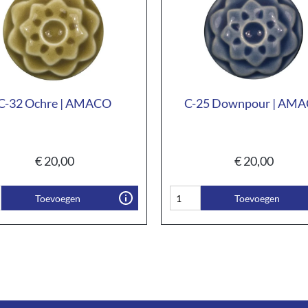
C-32 Ochre | AMACO
C-25 Downpour | AM
€
20,00
€
20,00
Toevoegen
Toevoegen