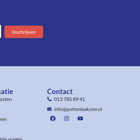
Inschrijven
atie
Contact
osten
013 785 89 41
info@pottenbakster.nl
ren
lde vragen