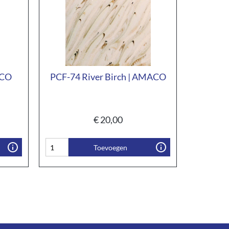
ACO
PCF-74 River Birch | AMACO
€
20,00
Toevoegen