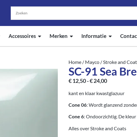
Accessoires
Merken
Informatie
Contac
Home
/
Mayco
/
Stroke and Coat
SC-91 Sea Bre
€
12,50
-
€
24,00
kant en klaar kwastglazuur
Cone 06
: Wordt glanzend zonder
Cone 6
: Ondoorzichtig. De kleu
Alles over Stroke and Coats