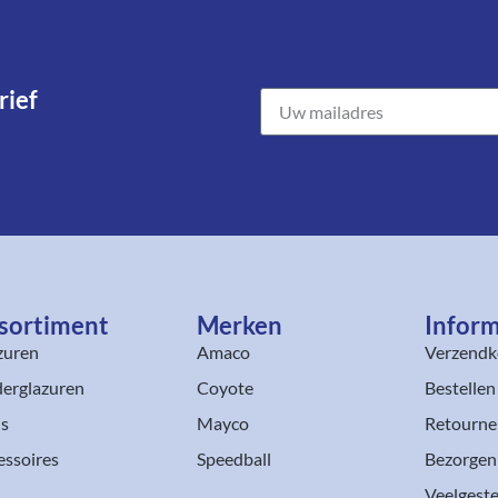
ief​
sortiment​
Merken
Inform
zuren
Amaco
Verzendk
erglazuren
Coyote
Bestellen
ls
Mayco
Retourne
essoires
Speedball
Bezorgen
Veelgeste