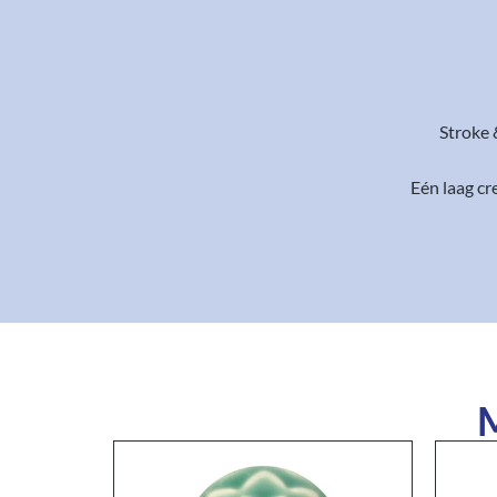
Stroke 
Eén laag c
M