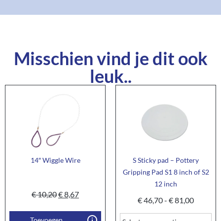
Misschien vind je dit ook
leuk..
14″ Wiggle Wire
S Sticky pad – Pottery
Gripping Pad S1 8 inch of S2
12 inch
€
10,20
€
8,67
€
46,70
-
€
81,00
Toevoegen