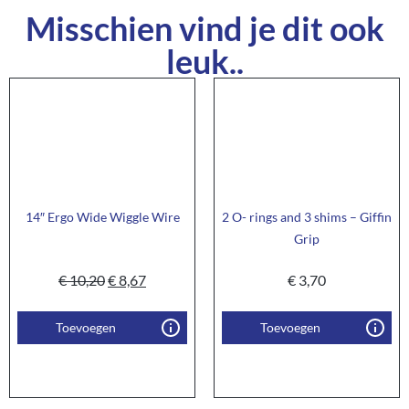
Misschien vind je dit ook
leuk..
14″ Ergo Wide Wiggle Wire
2 O- rings and 3 shims – Giffin
Grip
€
10,20
€
8,67
€
3,70
Toevoegen
Toevoegen