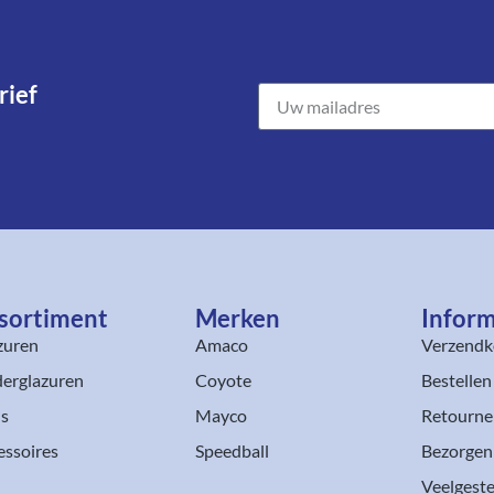
ief​
sortiment​
Merken
Inform
zuren
Amaco
Verzendk
erglazuren
Coyote
Bestellen
ls
Mayco
Retourne
essoires
Speedball
Bezorgen
Veelgeste