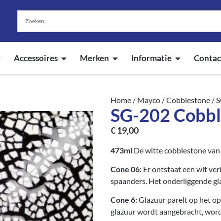
Accessoires
Merken
Informatie
Contac
Home
/
Mayco
/
Cobblestone
/ 
SG-202 Cobbl
€
19,00
473ml
De witte cobblestone van
Cone 06:
Er ontstaat een wit ve
spaanders. Het onderliggende gla
Cone 6:
Glazuur parelt op het op
glazuur wordt aangebracht, wordt