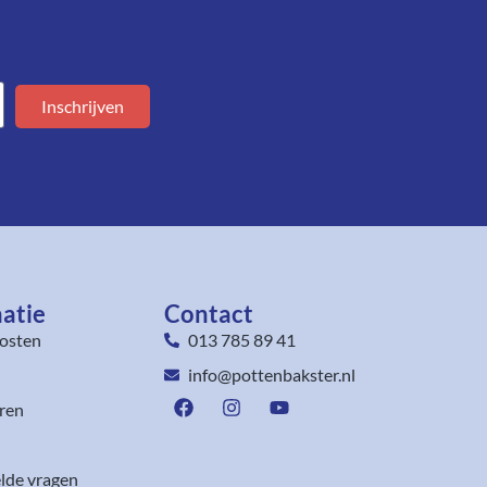
Inschrijven
atie
Contact
osten
013 785 89 41
info@pottenbakster.nl
ren
lde vragen