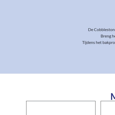
De Cobblestone
Breng he
Tijdens het bakpro
M