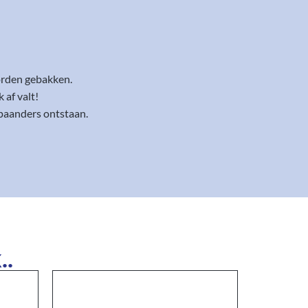
orden gebakken.
 af valt!
spaanders ontstaan.
..