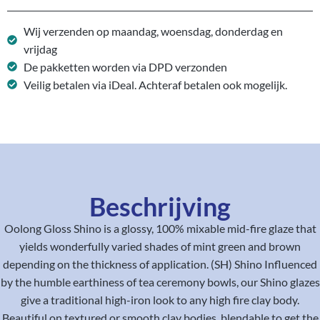
Wij verzenden op maandag, woensdag, donderdag en
vrijdag
De pakketten worden via DPD verzonden
Veilig betalen via iDeal. Achteraf betalen ook mogelijk.
Beschrijving
Oolong Gloss Shino is a glossy, 100% mixable mid-fire glaze that
yields wonderfully varied shades of mint green and brown
depending on the thickness of application. (SH) Shino Influenced
by the humble earthiness of tea ceremony bowls, our Shino glazes
give a traditional high-iron look to any high fire clay body.
Beautiful on textured or smooth clay bodies, blendable to get the