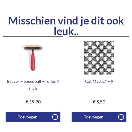
Misschien vind je dit ook
leuk..
Brayer – Speedball – roller 4
Cat Mystic* – 9
inch
€
19,90
€
8,50
Toevoegen
Toevoegen