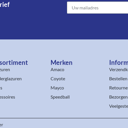
ief​
sortiment​
Merken
Inform
zuren
Amaco
Verzendk
erglazuren
Coyote
Bestellen
ls
Mayco
Retourne
essoires
Speedball
Bezorgen
Veelgeste
er