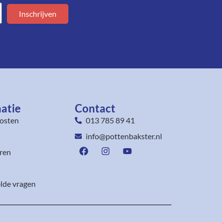
Inschrijven
atie
Contact
osten
013 785 89 41
info@pottenbakster.nl
ren
lde vragen