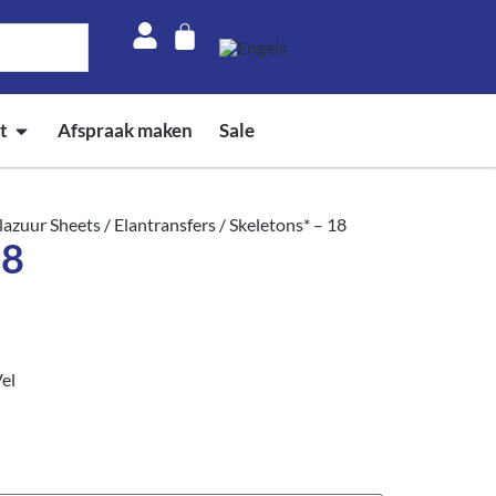
t
Afspraak maken
Sale
azuur Sheets
/
Elantransfers
/ Skeletons* – 18
18
el