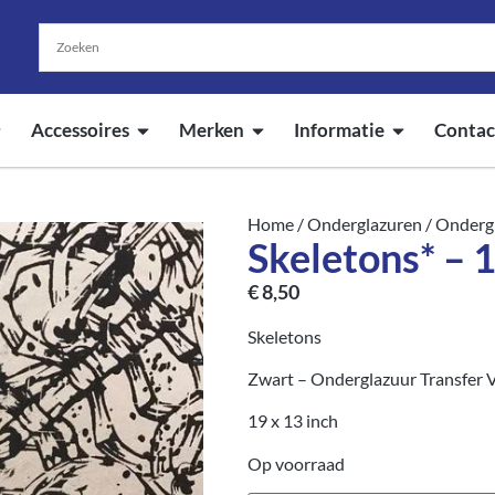
Accessoires
Merken
Informatie
Contac
Home
/
Onderglazuren
/
Ondergl
Skeletons* – 
€
8,50
Skeletons
Zwart – Onderglazuur Transfer V
19 x 13 inch
Op voorraad