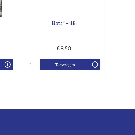
Bats* – 18
€
8,50
Toevoegen