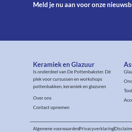
Meld je nu aan voor onze nieuwsbr
Keramiek en Glazuur​
As
Is onderdeel van
De Pottenbakster
. Dé
Gla
plek voor cursussen en workshops
Ond
pottenbakken, keramiek en glazuren
Too
Over ons
Acc
Contact opnemen
Algemene voorwaarden
Privacyverklaring
Disclaim