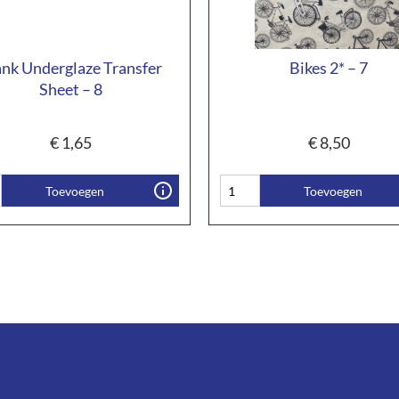
ank Underglaze Transfer
Bikes 2* – 7
Sheet – 8
€
1,65
€
8,50
Toevoegen
Toevoegen