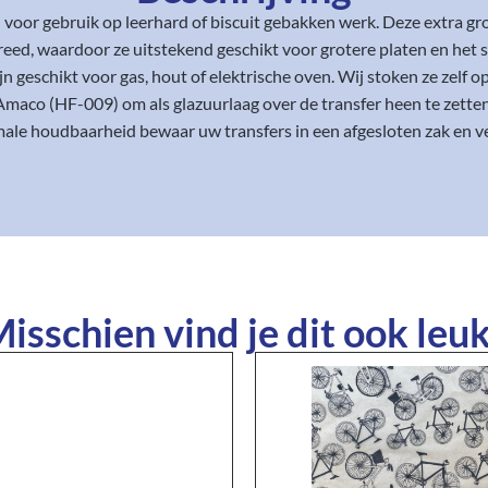
l voor gebruik op leerhard of biscuit gebakken werk. Deze extra g
reed, waardoor ze uitstekend geschikt voor grotere platen en het s
geschikt voor gas, hout of elektrische oven. Wij stoken ze zelf 
Amaco (HF-009) om als glazuurlaag over de transfer heen te zetten
ale houdbaarheid bewaar uw transfers in een afgesloten zak en ve
isschien vind je dit ook leuk