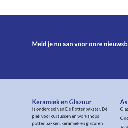
Meld je nu aan voor onze nieuwsbr
Keramiek en Glazuur​
As
Is onderdeel van
De Pottenbakster
. Dé
Gla
plek voor cursussen en workshops
Ond
pottenbakken, keramiek en glazuren
Too