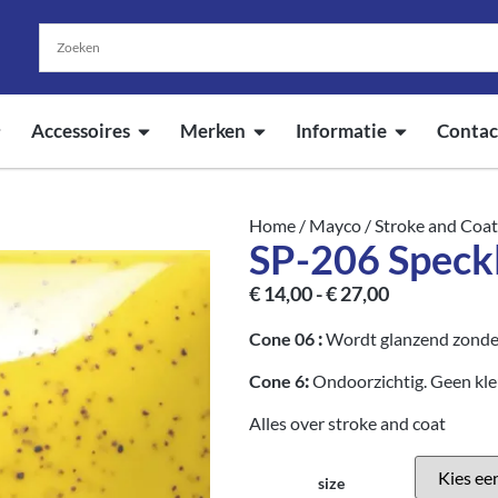
Accessoires
Merken
Informatie
Contac
Home
/
Mayco
/
Stroke and Coat
SP-206 Speck
€
14,00
-
€
27,00
Cone 06
:
Wordt glanzend zonder
Cone 6
:
Ondoorzichtig. Geen kle
Alles over stroke and coat
size