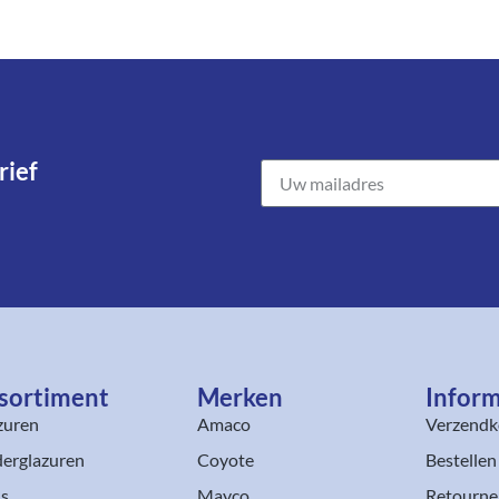
ief​
sortiment​
Merken
Inform
zuren
Amaco
Verzendk
erglazuren
Coyote
Bestellen
ls
Mayco
Retourne