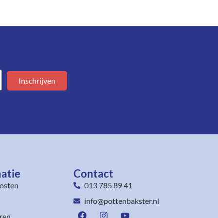
Inschrijven
atie
Contact
osten
013 785 89 41
info@pottenbakster.nl
ren