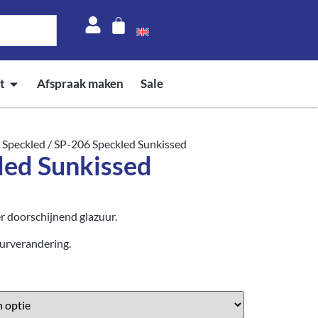
t
Afspraak maken
Sale
 Speckled
/ SP-206 Speckled Sunkissed
led Sunkissed
 doorschijnend glazuur.
urverandering.