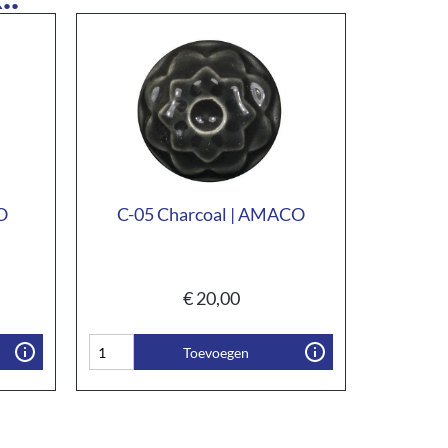
O
C-05 Charcoal | AMACO
€
20,00
Toevoegen