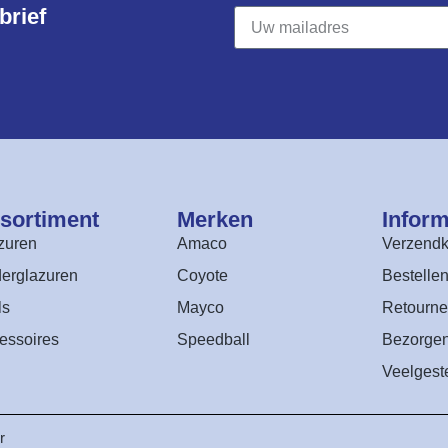
rief​
sortiment​
Merken
Inform
zuren
Amaco
Verzendk
erglazuren
Coyote
Bestelle
ls
Mayco
Retourne
essoires
Speedball
Bezorge
Veelgest
r