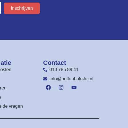
Inschrijven
atie
Contact
osten
013 785 89 41
n
info@pottenbakster.nl
ren
n
elde vragen