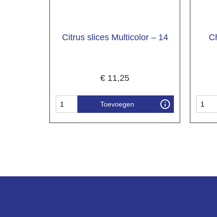
Citrus slices Multicolor – 14
C
€
11,25
Toevoegen