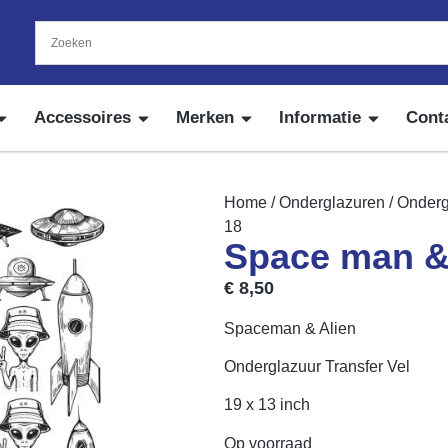
Accessoires
Merken
Informatie
Cont
Home
/
Onderglazuren
/
Onderg
18
Space man & 
€
8,50
Spaceman & Alien
Onderglazuur Transfer Vel
19 x 13 inch
Op voorraad