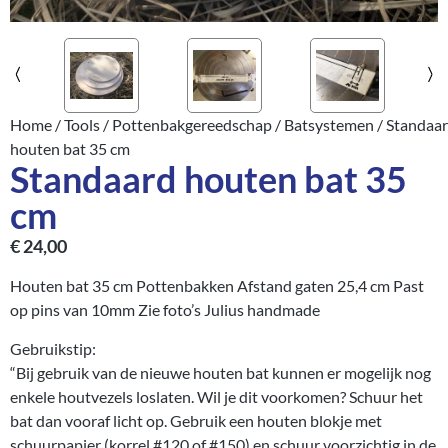
Home
/
Tools
/
Pottenbakgereedschap
/
Batsystemen
/ Standaa
houten bat 35 cm
Standaard houten bat 35
cm
€
24,00
Houten bat 35 cm Pottenbakken Afstand gaten 25,4 cm Past
op pins van 10mm Zie foto’s Julius handmade
Gebruikstip:
“Bij gebruik van de nieuwe houten bat kunnen er mogelijk nog
enkele houtvezels loslaten. Wil je dit voorkomen? Schuur het
bat dan vooraf licht op. Gebruik een houten blokje met
schuurpapier (korrel #120 of #150) en schuur voorzichtig in de