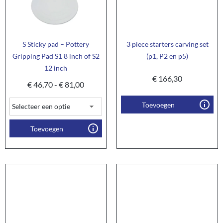
S Sticky pad – Pottery
3 piece starters carving set
Gripping Pad S1 8 inch of S2
(p1, P2 en p5)
12 inch
€
166,30
€
46,70
-
€
81,00
Toevoegen
Toevoegen