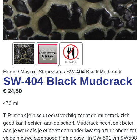
Home
/
Mayco
/
Stoneware
/ SW-404 Black Mudcrack
SW-404 Black Mudcrack
€
24,50
473 ml
TIP:
maak je biscuit eerst vochtig zodat de mudcrack zich
goed kan hechten aan de scherf. Mudcrack hecht ook beter
aan je werk als je er eerst een ander kwastglazuur onder zet
vb de nieuwe steengoed high glossy lijn SW-501 t/m SW508