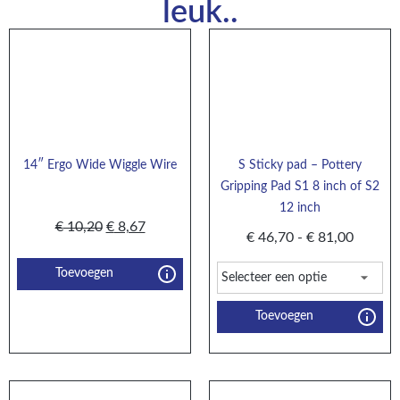
leuk..
14″ Ergo Wide Wiggle Wire
S Sticky pad – Pottery
Gripping Pad S1 8 inch of S2
12 inch
€
10,20
€
8,67
€
46,70
-
€
81,00
Toevoegen
Toevoegen