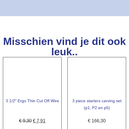
Misschien vind je dit ook
leuk..
3 1/2″ Ergo Thin Cut Off Wire
3 piece starters carving set
(p1, P2 en p5)
€
9,30
€
7,91
€
166,30