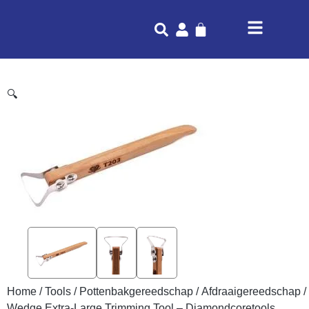
🔍
Home
/
Tools
/
Pottenbakgereedschap
/
Afdraaigereedschap
/
Wedge Extra-Large Trimming Tool – Diamondcoretools