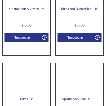
Chameleon & Lizard – 9
Birds and Butterflies – 10
€
8,50
€
8,50
Toevoegen
Toevoegen
Bikes – 8
Apothecary Labels* – 18