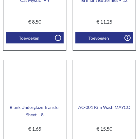
Cat Mystic* – 9
Brilliant Butterflies – 12
€
8,50
€
11,25
Toevoegen
Toevoegen
Blank Underglaze Transfer
AC-001 Kiln Wash MAYCO
Sheet – 8
€
1,65
€
15,50