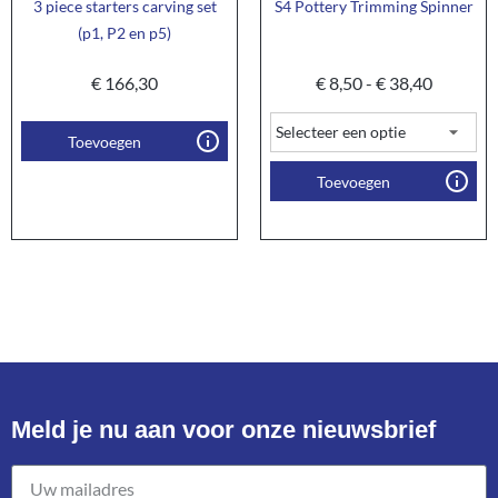
3 piece starters carving set
S4 Pottery Trimming Spinner
(p1, P2 en p5)
€
166,30
€
8,50
-
€
38,40
Toevoegen
Toevoegen
Meld je nu aan voor onze nieuwsbrief​