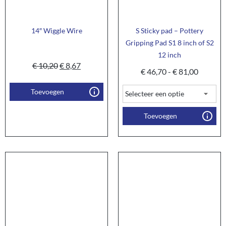
14″ Wiggle Wire
S Sticky pad – Pottery
Gripping Pad S1 8 inch of S2
12 inch
€
10,20
€
8,67
€
46,70
-
€
81,00
Toevoegen
Toevoegen