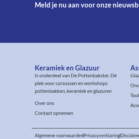
Meld je nu aan voor onze nieuwsbr
Keramiek en Glazuur​
As
Is onderdeel van
De Pottenbakster
. Dé
Gla
plek voor cursussen en workshops
Ond
pottenbakken, keramiek en glazuren
Too
Over ons
Acc
Contact opnemen
Algemene voorwaarden
Privacyverklaring
Disclaim