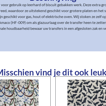
l voor gebruik op leerhard of biscuit gebakken werk. Deze extra g
reed, waardoor ze uitstekend geschikt voor grotere platen en het s
geschikt voor gas, hout of elektrische oven. Wij stoken ze zelf 
Amaco (HF-009) om als glazuurlaag over de transfer heen te zetten
ale houdbaarheid bewaar uw transfers in een afgesloten zak en ve
isschien vind je dit ook leuk