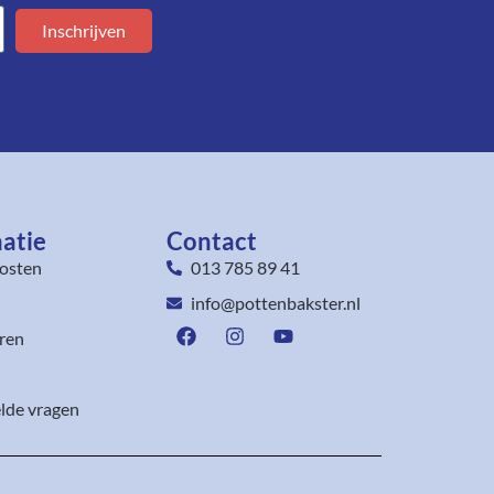
Inschrijven
atie
Contact
osten
013 785 89 41
info@pottenbakster.nl
ren
lde vragen