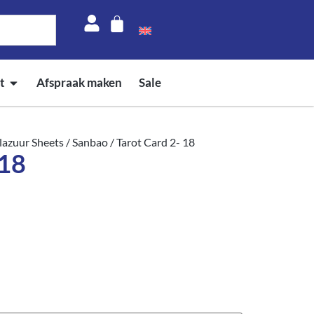
t
Afspraak maken
Sale
azuur Sheets
/
Sanbao
/ Tarot Card 2- 18
 18