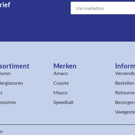
ief​
sortiment​
Merken
Inform
zuren
Amaco
Verzendk
erglazuren
Coyote
Bestellen
ls
Mayco
Retourne
essoires
Speedball
Bezorgen
Veelgeste
er