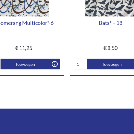
omerang Multicolor*-6
Bats* – 18
€
11,25
€
8,50
Toevoegen
Toevoegen