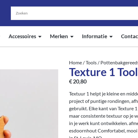
Accessoires
Merken
Informatie
Contac
Home
/
Tools
/
Pottenbakgereed
Texture 1 Tool
€
20,80
Textuur 1 helpt je kleine en mid
project of puntige rondingen, af
gebruikt. Elke kant van Texture 
maar consistente textuur op je 
in je werk kunt ontwikkelen. afme
esdoornhout Comfortabel, mooi 
in St. Louis, MO.