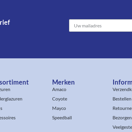
ief​
sortiment​
Merken
Inform
zuren
Amaco
Verzendk
erglazuren
Coyote
Bestellen
ls
Mayco
Retourne
essoires
Speedball
Bezorgen
Veelgeste