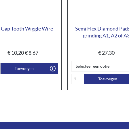
 Gap Tooth Wiggle Wire
Semi Flex Diamond Pads
grinding A1, A2 of A
€
10,20
€
8,67
€
27,30
Toevoegen
Toevoegen