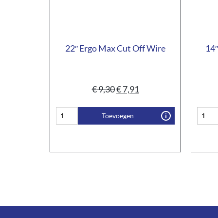
22″ Ergo Max Cut Off Wire
14″
€
9,30
€
7,91
Toevoegen