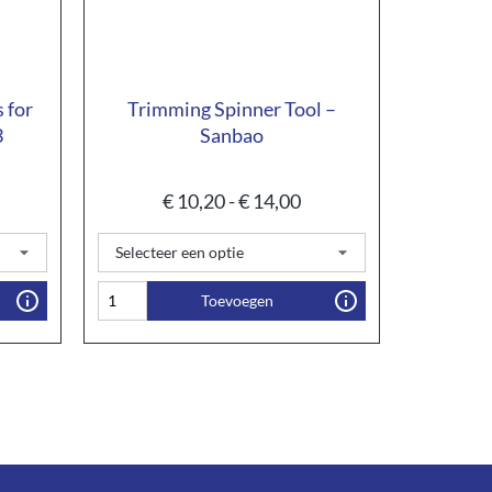
 for
Trimming Spinner Tool –
3
Sanbao
€
10,20
-
€
14,00
Toevoegen