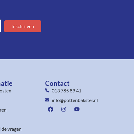
Inschrijven
atie
Contact
osten
013 785 89 41
info@pottenbakster.nl
ren
lde vragen