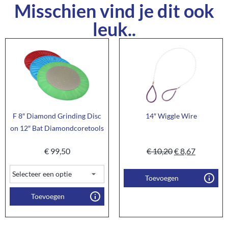
Misschien vind je dit ook
leuk..
F 8″ Diamond Grinding Disc
14″ Wiggle Wire
on 12″ Bat Diamondcoretools
€
99,50
€
10,20
€
8,67
Toevoegen
Toevoegen