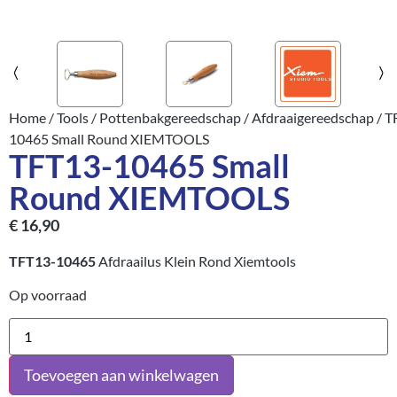
Home
/
Tools
/
Pottenbakgereedschap
/
Afdraaigereedschap
/ T
10465 Small Round XIEMTOOLS
TFT13-10465 Small
Round XIEMTOOLS
€
16,90
TFT13-10465
Afdraailus Klein Rond Xiemtools
Op voorraad
Toevoegen aan winkelwagen