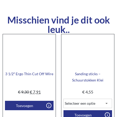
Misschien vind je dit ook
leuk..
3 1/2″ Ergo Thin Cut Off Wire
Sanding sticks –
Schuurstokken Klei
€
9,30
€
7,91
€
4,55
Toevoegen
Toevoegen