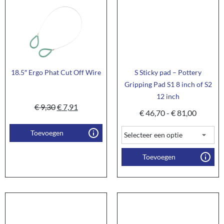
18.5″ Ergo Phat Cut Off Wire
S Sticky pad – Pottery
Gripping Pad S1 8 inch of S2
12 inch
€
9,30
€
7,91
€
46,70
-
€
81,00
Toevoegen
Toevoegen