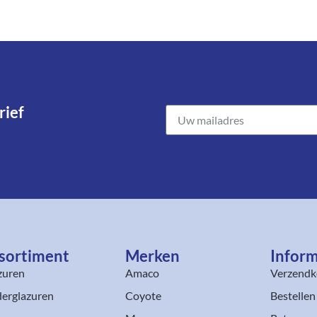
ief​
sortiment​
Merken
Inform
zuren
Amaco
Verzendk
erglazuren
Coyote
Bestellen