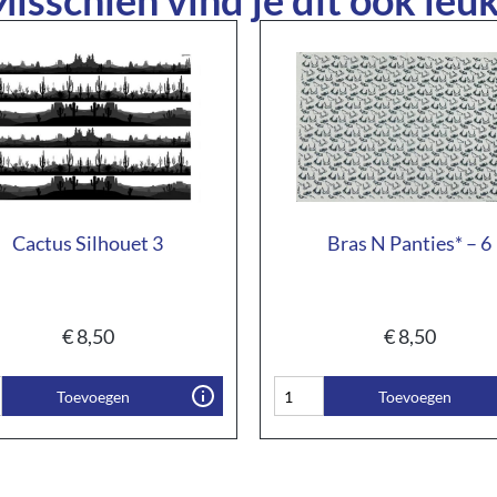
Cactus Silhouet 3
Bras N Panties* – 6
€
8,50
€
8,50
Toevoegen
Toevoegen