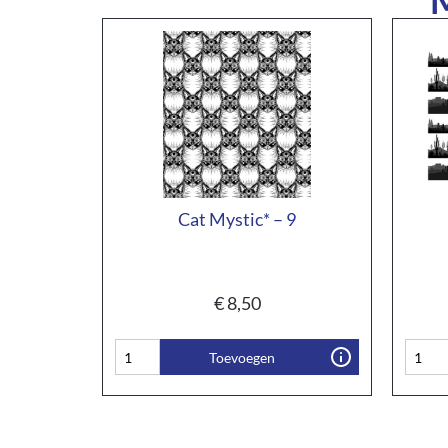
Cat Mystic* – 9
€
8,50
Toevoegen