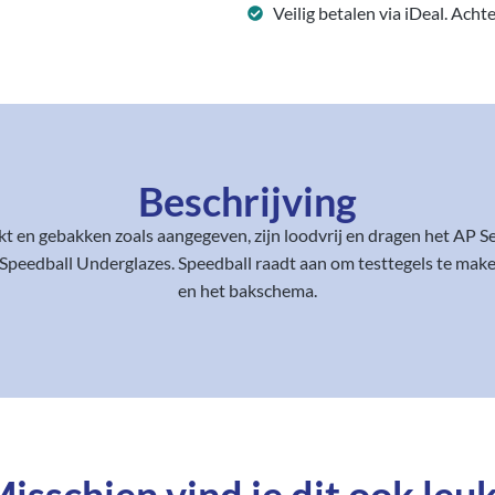
Veilig betalen via iDeal. Acht
Beschrijving
uikt en gebakken zoals aangegeven, zijn loodvrij en dragen het AP S
peedball Underglazes. Speedball raadt aan om testtegels te maken
en het bakschema.
isschien vind je dit ook leuk