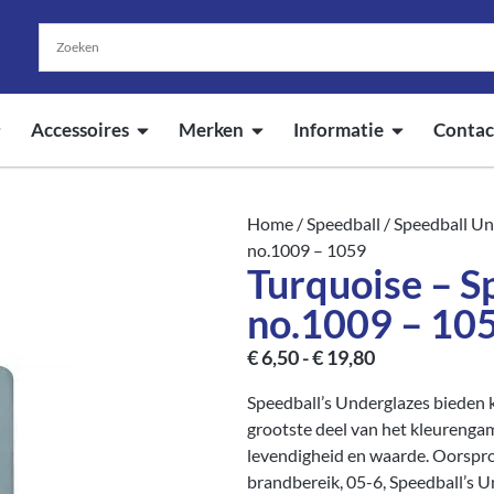
Accessoires
Merken
Informatie
Contac
Home
/
Speedball
/
Speedball Un
no.1009 – 1059
Turquoise – S
no.1009 – 10
€
6,50
-
€
19,80
Speedball’s Underglazes bieden k
grootste deel van het kleurenga
levendigheid en waarde. Oorspro
brandbereik, 05-6, Speedball’s 