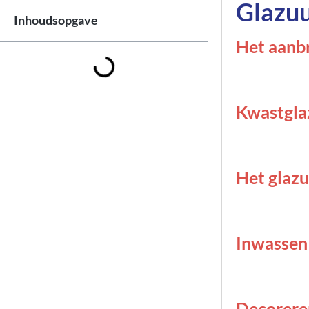
Glazu
Inhoudsopgave
Het aanb
Kwastglaz
Het glazu
Inwassen 
Decorere