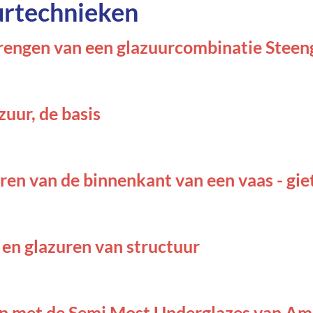
urtechnieken
rengen van een glazuurcombinatie Stee
uur, de basis
ren van de binnenkant van een vaas - gie
en glazuren van structuur
n met de Semi Most Underglazes van A