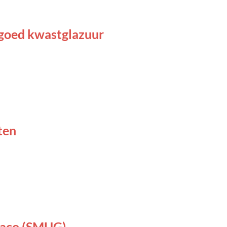
ngoed kwastglazuur
ten
maco (SMUG)