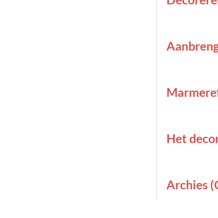
Aanbreng
Marmeref
Het deco
Archies 