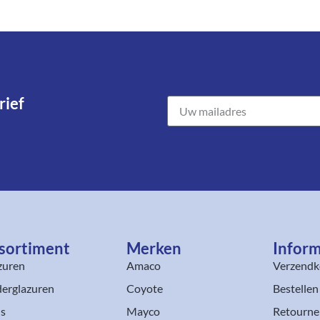
ief​
sortiment​
Merken
Inform
zuren
Amaco
Verzendk
erglazuren
Coyote
Bestellen
ls
Mayco
Retourne