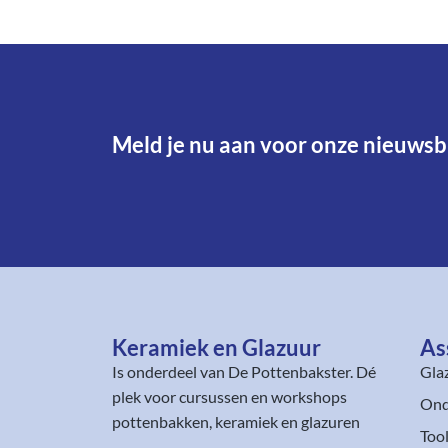
Meld je nu aan voor onze nieuwsbr
Keramiek en Glazuur​
As
Is onderdeel van
De Pottenbakster
. Dé
Gla
plek voor cursussen en workshops
Ond
pottenbakken, keramiek en glazuren
Too