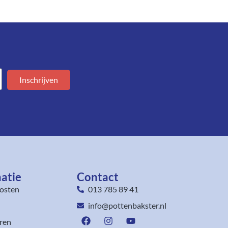
Inschrijven
atie
Contact
osten
013 785 89 41
info@pottenbakster.nl
ren