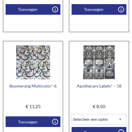
Toevoegen
Toevoegen
Boomerang Multicolor*-6
Apothecary Labels* – 18
€
11,25
€
8,50
Toevoegen