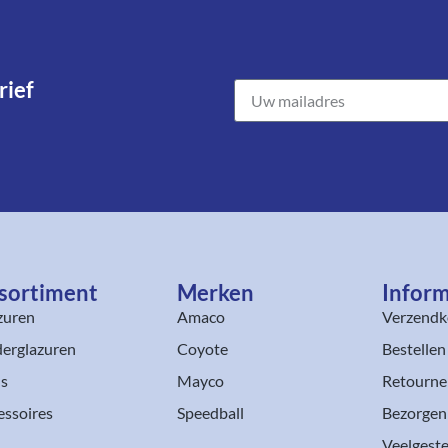
ief​
sortiment​
Merken
Inform
zuren
Amaco
Verzendk
erglazuren
Coyote
Bestellen
ls
Mayco
Retourne
essoires
Speedball
Bezorgen
Veelgeste