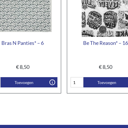
Bras N Panties* – 6
Be The Reason* – 16
€
8,50
€
8,50
Toevoegen
Toevoegen