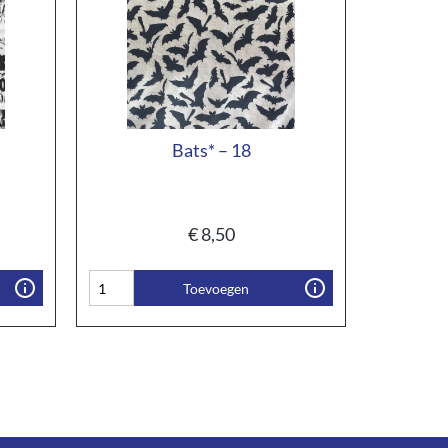
Bats* – 18
€
8,50
Toevoegen