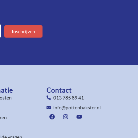
Inschrijven
atie
Contact
osten
013 785 89 41
info@pottenbakster.nl
ren
lde vragen