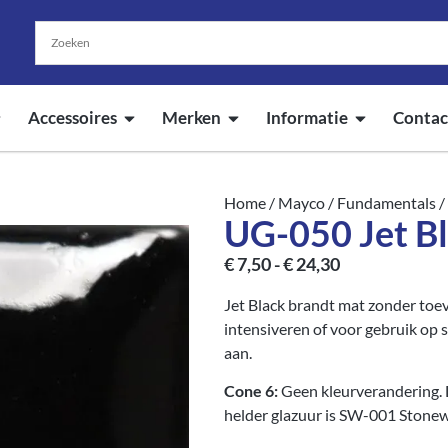
Accessoires
Merken
Informatie
Contac
Home
/
Mayco
/
Fundamentals
/
UG-050 Jet B
€
7,50
-
€
24,30
Jet Black brandt mat zonder toev
intensiveren of voor gebruik op s
aan.
Cone 6:
Geen kleurverandering. 
helder glazuur is SW-001 Stonew