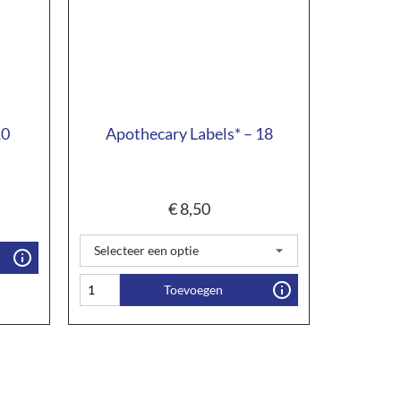
10
Apothecary Labels* – 18
€
8,50
Toevoegen