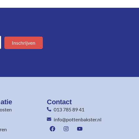
Inschrijven
atie
Contact
osten
013 785 89 41
info@pottenbakster.nl
ren