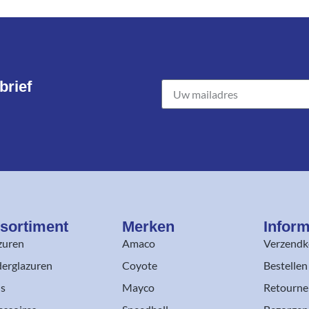
rief​
sortiment​
Merken
Inform
zuren
Amaco
Verzendk
erglazuren
Coyote
Bestellen
ls
Mayco
Retourne