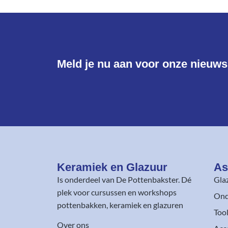
Meld je nu aan voor onze nieuwsb
Keramiek en Glazuur​
As
Is onderdeel van
De Pottenbakster
. Dé
Gla
plek voor cursussen en workshops
Ond
pottenbakken, keramiek en glazuren
Too
Over ons