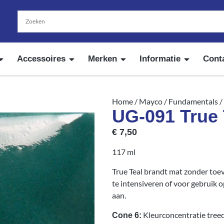
Accessoires
Merken
Informatie
Cont
Home
/
Mayco
/
Fundamentals
/
UG-091 True 
€
7,50
117 ml
True Teal brandt mat zonder toe
te intensiveren of voor gebruik o
aan.
Kleurconcentratie treed
Cone 6: