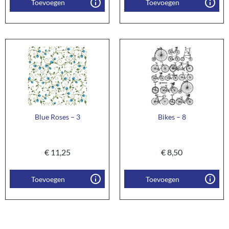
Toevoegen
Toevoegen
Blue Roses – 3
Bikes – 8
€
11,25
€
8,50
Toevoegen
Toevoegen