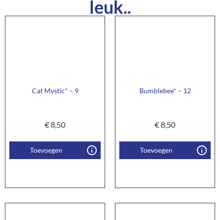
leuk..
Cat Mystic* – 9
Bumblebee* – 12
€
8,50
€
8,50
Toevoegen
Toevoegen