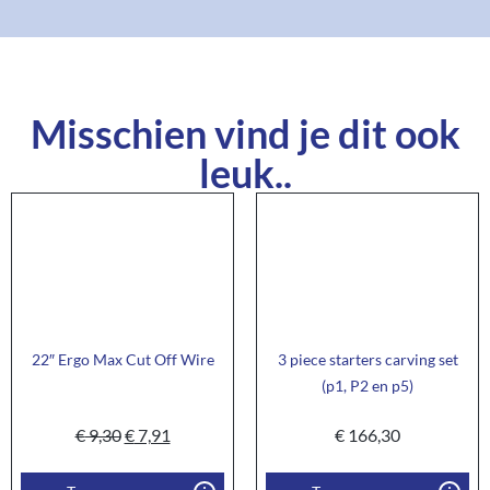
Misschien vind je dit ook
leuk..
22″ Ergo Max Cut Off Wire
3 piece starters carving set
(p1, P2 en p5)
€
9,30
€
7,91
€
166,30