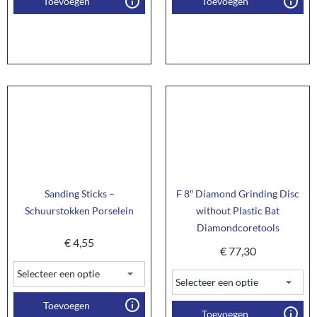
Toevoegen
Toevoegen
Sanding Sticks –
F 8″ Diamond Grinding Disc
Schuurstokken Porselein
without Plastic Bat
Diamondcoretools
€
4,55
€
77,30
Toevoegen
Toevoegen