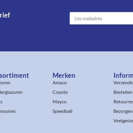
ief​
sortiment​
Merken
Inform
zuren
Amaco
Verzendk
erglazuren
Coyote
Bestellen
ls
Mayco
Retourne
essoires
Speedball
Bezorgen
Veelgeste