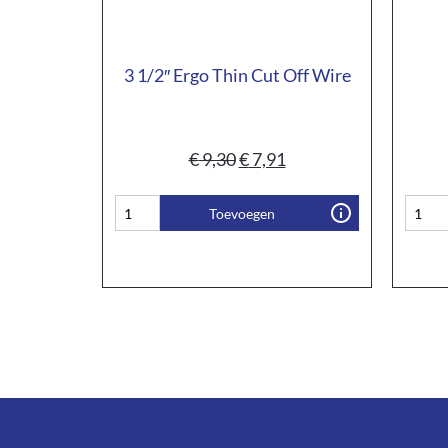
3 1/2″ Ergo Thin Cut Off Wire
€
9,30
€
7,91
Toevoegen