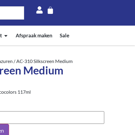
t
Afspraak maken
Sale
lazuren
/ AC-310 Silkscreen Medium
creen Medium
cocolors 117ml
en