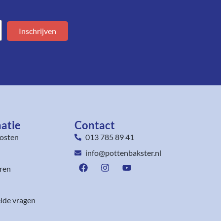
Inschrijven
atie
Contact
osten
013 785 89 41
info@pottenbakster.nl
ren
lde vragen