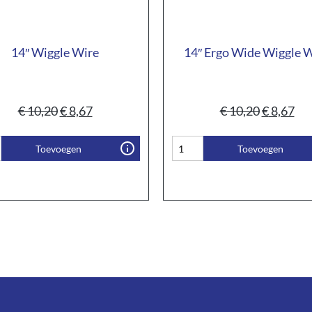
14″ Wiggle Wire
14″ Ergo Wide Wiggle 
€
10,20
€
8,67
€
10,20
€
8,67
Toevoegen
Toevoegen