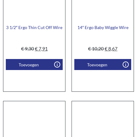
3 1/2″ Ergo Thin Cut Off Wire
14″ Ergo Baby Wiggle Wire
€
9,30
€
7,91
€
10,20
€
8,67
Toevoegen
Toevoegen