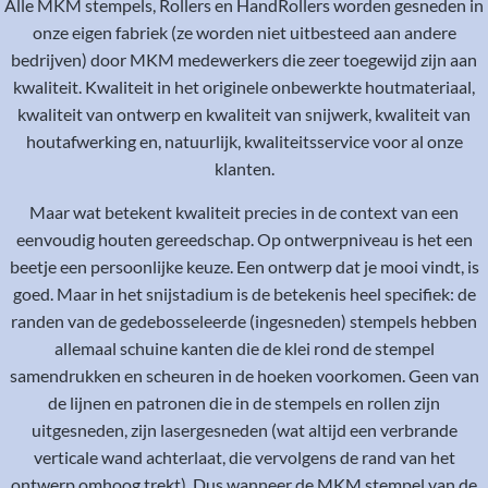
Alle MKM stempels, Rollers en HandRollers worden gesneden in
onze eigen fabriek (ze worden niet uitbesteed aan andere
bedrijven) door MKM medewerkers die zeer toegewijd zijn aan
kwaliteit. Kwaliteit in het originele onbewerkte houtmateriaal,
kwaliteit van ontwerp en kwaliteit van snijwerk, kwaliteit van
houtafwerking en, natuurlijk, kwaliteitsservice voor al onze
klanten.
Maar wat betekent kwaliteit precies in de context van een
eenvoudig houten gereedschap. Op ontwerpniveau is het een
beetje een persoonlijke keuze. Een ontwerp dat je mooi vindt, is
goed. Maar in het snijstadium is de betekenis heel specifiek: de
randen van de gedebosseleerde (ingesneden) stempels hebben
allemaal schuine kanten die de klei rond de stempel
samendrukken en scheuren in de hoeken voorkomen. Geen van
de lijnen en patronen die in de stempels en rollen zijn
uitgesneden, zijn lasergesneden (wat altijd een verbrande
verticale wand achterlaat, die vervolgens de rand van het
ontwerp omhoog trekt). Dus wanneer de MKM stempel van de