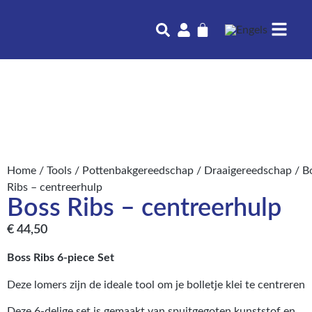
Home
/
Tools
/
Pottenbakgereedschap
/
Draaigereedschap
/ B
Ribs – centreerhulp
Boss Ribs – centreerhulp
€
44,50
Boss Ribs 6-piece Set
Deze lomers zijn de ideale tool om je bolletje klei te centreren
Deze 6-delige set is gemaakt van spuitgegoten kunststof en