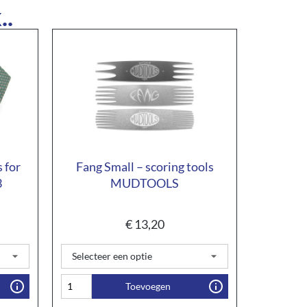
..
 for
Fang Small – scoring tools
3
MUDTOOLS
€
13,20
Toevoegen