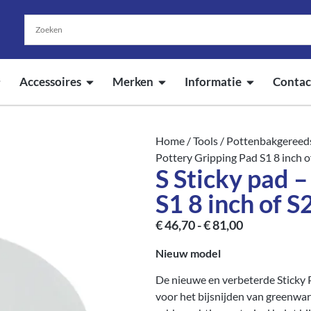
Accessoires
Merken
Informatie
Contac
Home
/
Tools
/
Pottenbakgereed
Pottery Gripping Pad S1 8 inch o
S Sticky pad 
S1 8 inch of S
€
46,70
-
€
81,00
Nieuw model
De nieuwe en verbeterde Sticky
voor het bijsnijden van greenware