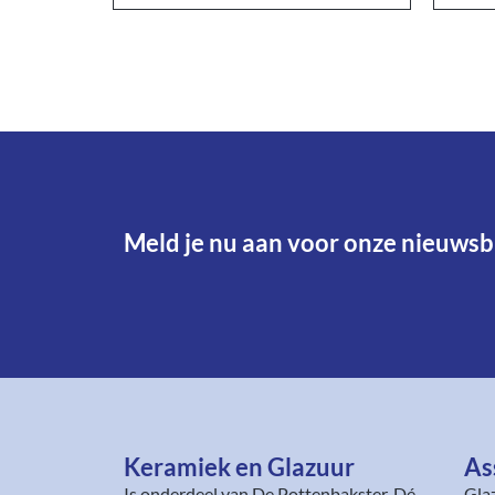
Meld je nu aan voor onze nieuwsbr
Keramiek en Glazuur​
As
Is onderdeel van
De Pottenbakster
. Dé
Gla