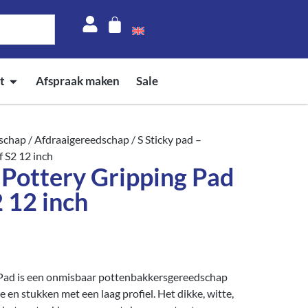
t
Afspraak maken
Sale
schap
/
Afdraaigereedschap
/ S Sticky pad –
f S2 12 inch
– Pottery Gripping Pad
2 12 inch
 Pad is een onmisbaar pottenbakkersgereedschap
 en stukken met een laag profiel. Het dikke, witte,