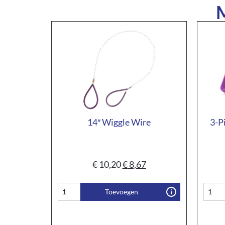
M
14″ Wiggle Wire
3-P
€
10,20
€
8,67
Toevoegen