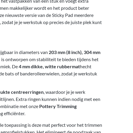
j het vastpakken van een stuk en voegt extra
immen makkelijker wordt en het product beter
ze nieuwste versie van de Sticky Pad meerdere
 zodat je je werkstuk op precies de juiste plek kunt
rijgbaar in diameters van
203 mm (8 inch), 304 mm
 is ontworpen om stabiliteit te bieden tijdens het
ramiek. De
4 mm dikke, witte rubbermat
hecht
nde bats of banderolleerwielen, zodat je werkstuk
ukte centreerringen
, waardoor je je werk
tlijnen. Extra ringen kunnen indien nodig met een
ombinatie met onze
Pottery Trimming
 efficiënter.
ele toepassing is deze mat perfect voor het trimmen
aagprofielstukken. Het elimineert de noodzaak van