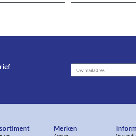
ief​
sortiment​
Merken
Inform
zuren
Amaco
Verzendk