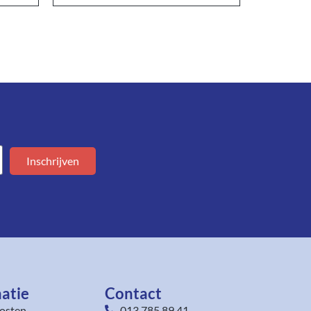
Inschrijven
atie
Contact
osten
013 785 89 41