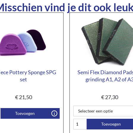
isschien vind je dit ook leuk
iece Pottery Sponge SPG
Semi Flex Diamond Pads
set
grinding A1, A2 of A
€
21,50
€
27,30
Toevoegen
Toevoegen