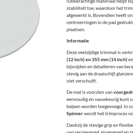
rubberachtige materiaal helpt bi
stabiliteit toe, waardoor het tr
afgewerkt is. Bovendien heeft on
centreerringen in de pad gedrukt,
plaatsen.
Informatie
Deze veelzijdige trimmat is verk
(12 inch) en 355 mm (14 inch)
en
bijsnijden en detailleren van ke
stevig aan de draaischijf, glanze
niet verschuift.
De mat is voorzien van
voorgedr
eenvoudig en nauwkeurig kunt ui
balpen worden toegevoegd. In c
Spinner
wordt het trimproces nog
Dankzij de stevige grip en flexib
van serviesgoed, groengoed en l