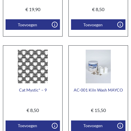
€
19,90
€
8,50
Toevoegen
Toevoegen
Cat Mystic* – 9
AC-001 Kiln Wash MAYCO
€
8,50
€
15,50
Toevoegen
Toevoegen