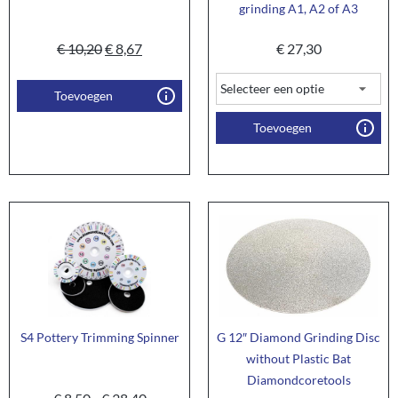
grinding A1, A2 of A3
€
10,20
€
8,67
€
27,30
Toevoegen
Toevoegen
S4 Pottery Trimming Spinner
G 12″ Diamond Grinding Disc
without Plastic Bat
Diamondcoretools