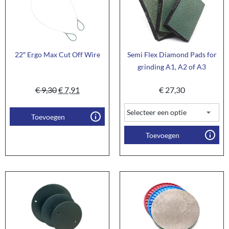
22″ Ergo Max Cut Off Wire
Semi Flex Diamond Pads for
grinding A1, A2 of A3
€
9,30
€
7,91
€
27,30
Toevoegen
Toevoegen