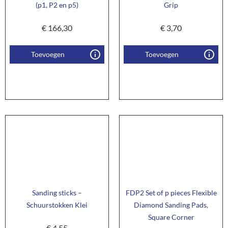
(p1, P2 en p5)
Grip
€
166,30
€
3,70
Toevoegen
Toevoegen
Sanding sticks –
FDP2 Set of p pieces Flexible
Schuurstokken Klei
Diamond Sanding Pads,
Square Corner
€
4,55