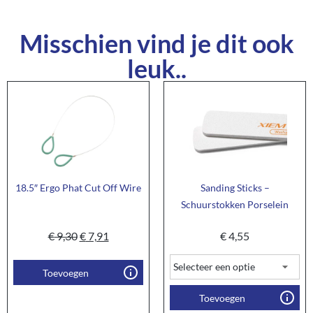
Misschien vind je dit ook
leuk..
18.5″ Ergo Phat Cut Off Wire
Sanding Sticks –
Schuurstokken Porselein
€
9,30
€
7,91
€
4,55
Toevoegen
Toevoegen