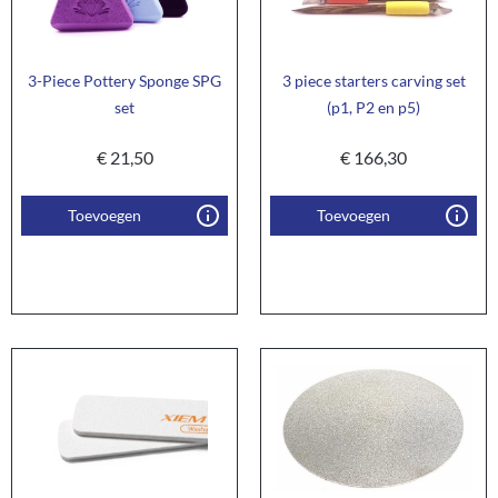
3-Piece Pottery Sponge SPG
3 piece starters carving set
set
(p1, P2 en p5)
€
21,50
€
166,30
Toevoegen
Toevoegen