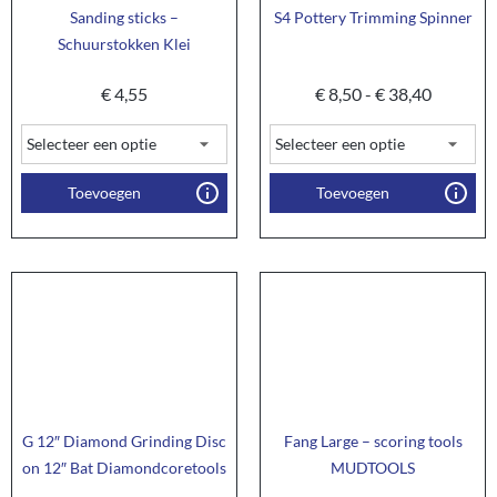
Sanding sticks –
S4 Pottery Trimming Spinner
Schuurstokken Klei
€
4,55
€
8,50
-
€
38,40
Toevoegen
Toevoegen
G 12″ Diamond Grinding Disc
Fang Large – scoring tools
on 12″ Bat Diamondcoretools
MUDTOOLS