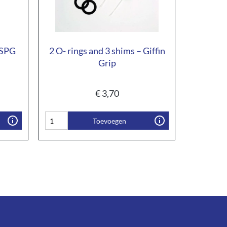
 SPG
2 O- rings and 3 shims – Giffin
Grip
€
3,70
Toevoegen