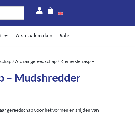
t
Afspraak maken
Sale
schap
/
Afdraaigereedschap
/ Kleine kleirasp –
sp – Mudshredder
aar gereedschap voor het vormen en snijden van