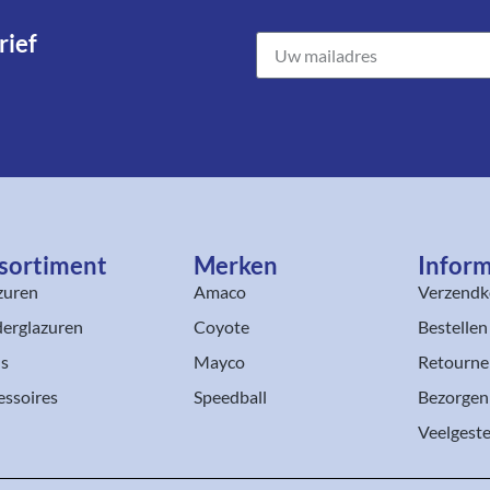
ief​
sortiment​
Merken
Inform
zuren
Amaco
Verzendk
erglazuren
Coyote
Bestellen
ls
Mayco
Retourne
essoires
Speedball
Bezorgen
Veelgeste