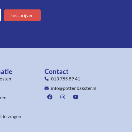
Inschrijven
atie
Contact
osten
013 785 89 41
info@pottenbakster.nl
ren
lde vragen