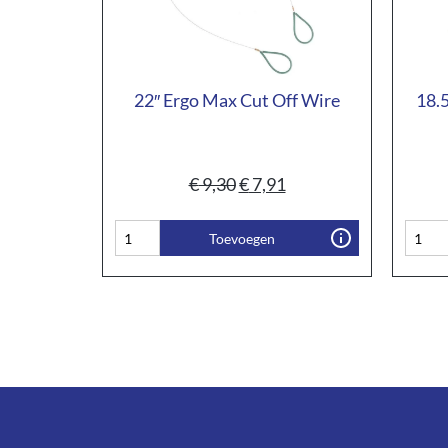
22″ Ergo Max Cut Off Wire
18.5
€
9,30
€
7,91
Toevoegen