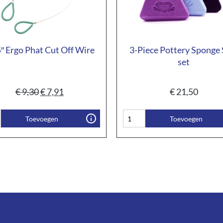
″ Ergo Phat Cut Off Wire
3-Piece Pottery Sponge
set
€
9,30
€
7,91
€
21,50
Toevoegen
Toevoegen