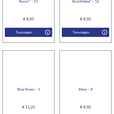
Buoys* – 11
Bumblebee* – 12
€
8,50
€
8,50
Toevoegen
Toevoegen
Blue Roses – 3
Bikes – 8
€
11,25
€
8,50