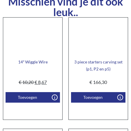
Misschien vind je dit ook
leuk..
14″ Wiggle Wire
3 piece starters carving set
(p1, P2 en p5)
€
10,20
€
8,67
€
166,30
Toevoegen
Toevoegen