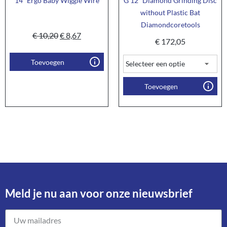
14″ Ergo Baby Wiggle Wire
G 12″ Diamond Grinding Disc
without Plastic Bat
Diamondcoretools
€
10,20
€
8,67
€
172,05
Toevoegen
Toevoegen
Meld je nu aan voor onze nieuwsbrief​