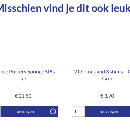
isschien vind je dit ook leuk
iece Pottery Sponge SPG
2 O- rings and 3 shims – G
set
Grip
€
21,50
€
3,70
Toevoegen
Toevoegen