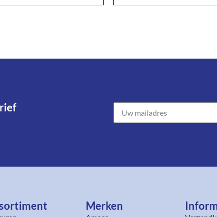
ief​
sortiment​
Merken
Inform