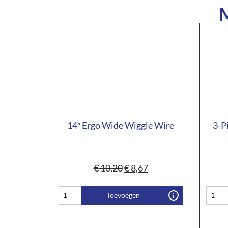
M
14″ Ergo Wide Wiggle Wire
3-P
€
10,20
€
8,67
Toevoegen