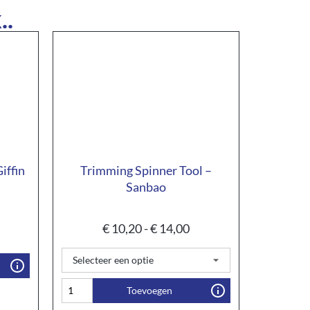
..
iffin
Trimming Spinner Tool –
Sanbao
€
10,20
-
€
14,00
Toevoegen