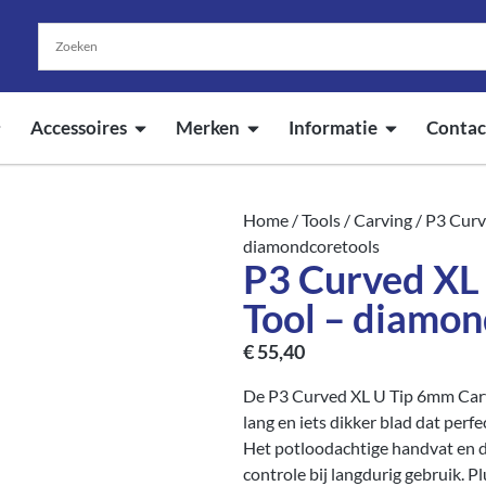
Accessoires
Merken
Informatie
Contac
Home
/
Tools
/
Carving
/ P3 Curv
diamondcoretools
P3 Curved XL
Tool – diamon
€
55,40
De P3 Curved XL U Tip 6mm Carvi
lang en iets dikker blad dat perf
Het potloodachtige handvat en 
controle bij langdurig gebruik. 