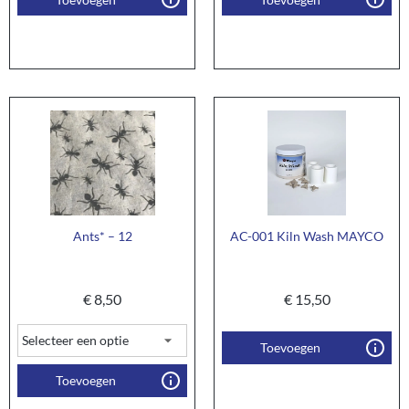
Ants* – 12
AC-001 Kiln Wash MAYCO
€
8,50
€
15,50
Toevoegen
Toevoegen