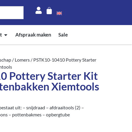
t
Afspraak maken
Sale
schap
/
Lomers
/ PSTK10-10410 Pottery Starter
mtools
 Pottery Starter Kit
ttenbakken Xiemtools
estaat uit: – snijdraad – afdraaitools (2) –
spons – pottenbakmes – opbergtube