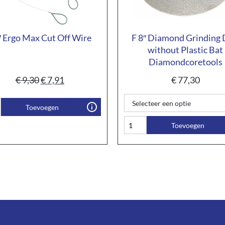
″ Ergo Max Cut Off Wire
F 8″ Diamond Grinding 
without Plastic Bat
Diamondcoretools
€
9,30
€
7,91
€
77,30
Toevoegen
Toevoegen