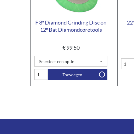
F 8″ Diamond Grinding Disc on
22
12″ Bat Diamondcoretools
€
99,50
Toevoegen