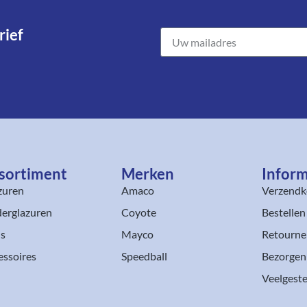
ief​
sortiment​
Merken
Inform
zuren
Amaco
Verzendk
erglazuren
Coyote
Bestellen
ls
Mayco
Retourne
essoires
Speedball
Bezorgen
Veelgeste