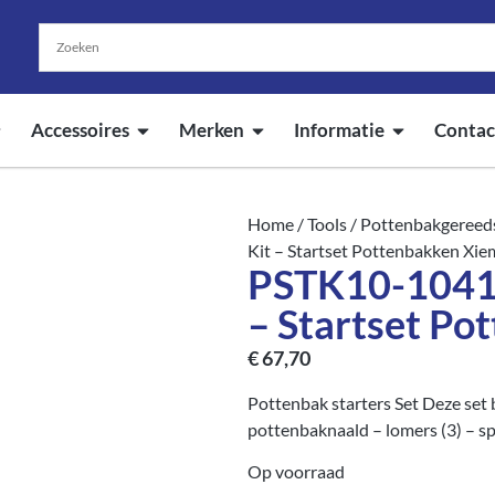
Accessoires
Merken
Informatie
Contac
Home
/
Tools
/
Pottenbakgereed
Kit – Startset Pottenbakken Xie
PSTK10-10410
– Startset Po
€
67,70
Pottenbak starters Set Deze set b
pottenbaknaald – lomers (3) – 
Op voorraad