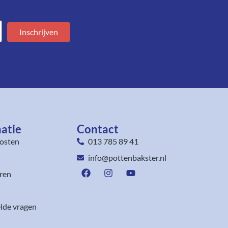
Inschrijven
atie
Contact
osten
013 785 89 41
info@pottenbakster.nl
ren
lde vragen