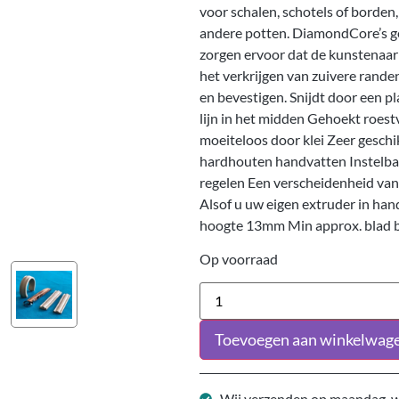
voor schalen, schotels of borde
andere potten. DiamondCore’s ge
zorgen ervoor dat de kunstenaar 
het verkrijgen van zuivere rande
en bevestigen. Snijdt door een 
lijn in het midden Gehoekt roestv
moeiteloos door klei Zeer gesch
hardhouten handvatten Instelbar
regelen Een verscheidenheid van
Alsof u uw eigen extruder in ha
hoogte 13mm Min approx. blad
Op voorraad
Toevoegen aan winkelwag
Wij verzenden op maandag, w