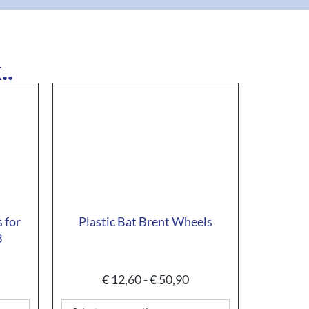
..
 for
Plastic Bat Brent Wheels
3
€
12,60
-
€
50,90