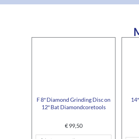
M
F 8″ Diamond Grinding Disc on
14″
12″ Bat Diamondcoretools
€
99,50