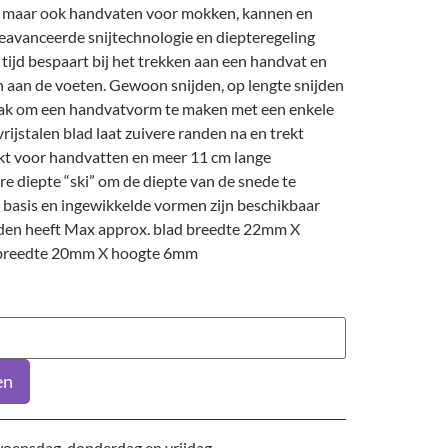
n, maar ook handvaten voor mokken, kannen en
avanceerde snijtechnologie en diepteregeling
tijd bespaart bij het trekken aan een handvat en
n aan de voeten. Gewoon snijden, op lengte snijden
plak om een handvatvorm te maken met een enkele
rijstalen blad laat zuivere randen na en trekt
ikt voor handvatten en meer 11 cm lange
e diepte “ski” om de diepte van de snede te
 basis en ingewikkelde vormen zijn beschikbaar
nden heeft Max approx. blad breedte 22mm X
 breedte 20mm X hoogte 6mm
en
oensdag, donderdag en vrijdag