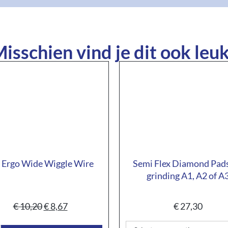
isschien vind je dit ook leuk
 Ergo Wide Wiggle Wire
Semi Flex Diamond Pads
grinding A1, A2 of A
€
10,20
€
8,67
€
27,30